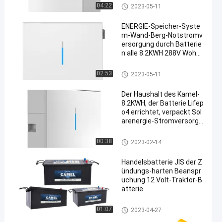
Wohnenergie-Speicher-System
04:22
2023-05-11
ENERGIE-Speicher-Syste
m-Wand-Berg-Notstromv
ersorgung durch Batterie
n alle 8.2KWH 288V Wohni
n einer
Wohnenergie-Speicher-System
02:53
2023-05-11
Der Haushalt des Kamel-
8.2KWH, der Batterie Lifep
o4 errichtet, verpackt Sol
arenergie-Stromversorgu
ng mit Inverter
Wohnenergie-Speicher-System
00:38
2023-02-14
Handelsbatterie JIS der Z
ündungs-harten Beanspr
uchung 12 Volt-Traktor-B
atterie
Hochleistungs-LKW-Batterie
01:07
2023-04-27