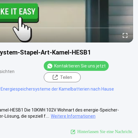
System-Stapel-Art-Kamel-HESB1
Kontaktieren Sie uns jetzt
sichten
Teilen
#
Energiespeichersysteme der Kamelbatterien nach Hause
amel-HESB1 Die 10KWH 102V Wohnart des energie-Speicher-
ösung, die speziell f....
Weitere Informationen
Hinterlassen Sie eine Nachricht.