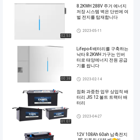
8.2KWH 288V 주거 에너지
저장 시스템 벽은 단번에 여
벌 전지를 탑재합니다
주거 에너지 저장 시스템
2023-05-11
02:53
Lifepo4 배터리를 구축하는
낙타 8.2KWH 가구는 인버
터로 태양에너지 전원 공급
기를 쌉니다
주거 에너지 저장 시스템
00:38
2023-02-14
점화 과중한 업무 상업적 배
터리 JIS 12 볼트 트랙터 배
터리
과적 트럭 배터리
2023-04-27
01:07
12V 108Ah 60ah 납축전지