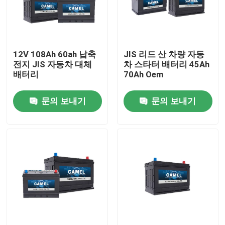
공장 여행
12V 108Ah 60ah 납축
JIS 리드 산 차량 자동
품질 관리
전지 JIS 자동차 대체
차 스타터 배터리 45Ah
배터리
70Ah Oem
연락주세요
문의 보내기
문의 보내기
Group Website
자동차 스타터 배터리
산 스타터 배터리를 이끄세요
리튬 이온 스타터 배터리