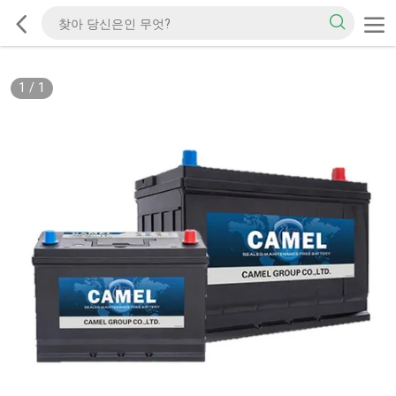
1
/
1