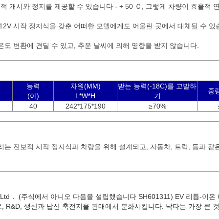
율적 개시와 정지를 제공할 수 있습니다 - + 50 Ｃ, 그렇게 차량이 효율적
 12V 시작 정지식을 갖춘 어떠한 모델에게도 어울린 곳에서 대체될 수 있
도 변환에 견딜 수 있고, 추운 날씨에 의해 영향을 받지 않습니다.
능력
차원(MM)
받는 능력(-18C)를 고발하
중량
(아)
L*W*H
기
40
242*175*190
≥70%
리는 진보적 시작 정지식과 차량을 위해 설계되고, 자동차, 트럭, 등과 같
., Ltd． (주식에서 아니오 다음을 설립했습니다 SH601311) EV 리튬
, R&D, 생산과 납산 축전지을 판매에서 분화시킵니다. 낙타는 가장 큰 