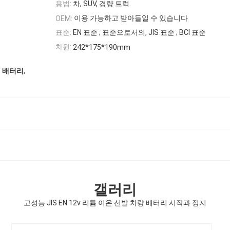
용법:
차, SUV, 경량 트럭
이용 가능하고 받아들일 수 있습니다
OEM:
표준:
EN 표준 ; 표준으로서의, JIS 표준 ; BCI 표준
차원:
242*175*190mm
,
터 배터리
갤러리
고성능 JIS EN 12v 리튬 이온 선발 차량 배터리 시작과 정지