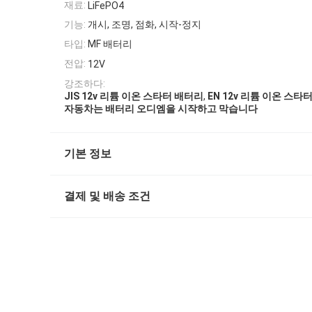
재료:
LiFePO4
기능:
개시, 조명, 점화, 시작-정지
타입:
MF 배터리
전압:
12V
강조하다:
,
JIS 12v 리튬 이온 스타터 배터리
EN 12v 리튬 이온 스타
자동차는 배터리 오디엠을 시작하고 막습니다
기본 정보
결제 및 배송 조건