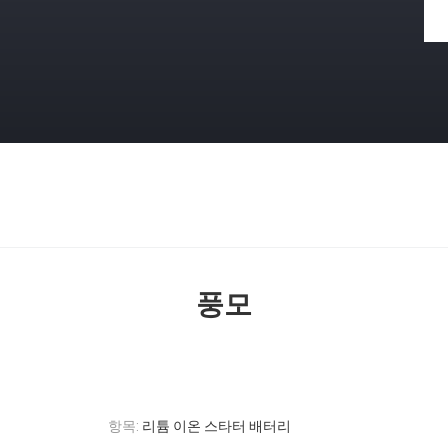
풍모
항목:
리튬 이온 스타터 배터리