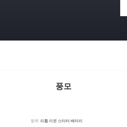
풍모
항목:
리튬 이온 스타터 배터리