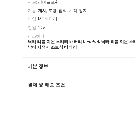
재료:
라이프포4
기능:
개시, 조명, 점화, 시작-정지
타입:
MF 배터리
전압:
12v
강조하다:
,
낙타 리튬 이온 스타터 배터리 LiFePo4
낙타 리튬 이온 스타
낙타 지적이 조보식 배터리
기본 정보
결제 및 배송 조건