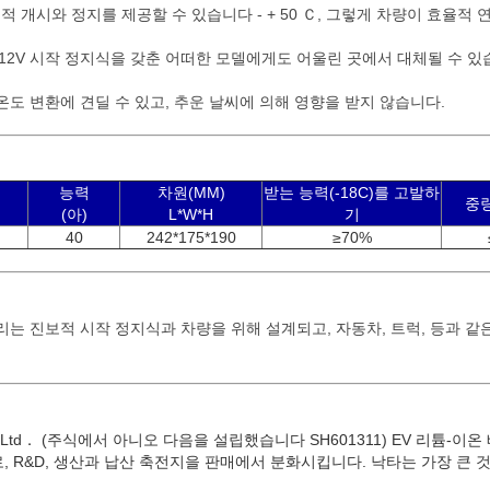
율적 개시와 정지를 제공할 수 있습니다 - + 50 Ｃ, 그렇게 차량이 효율적
 12V 시작 정지식을 갖춘 어떠한 모델에게도 어울린 곳에서 대체될 수 있
도 변환에 견딜 수 있고, 추운 날씨에 의해 영향을 받지 않습니다.
능력
차원(MM)
받는 능력(-18C)를 고발하
중량
(아)
L*W*H
기
40
242*175*190
≥70%
리는 진보적 시작 정지식과 차량을 위해 설계되고, 자동차, 트럭, 등과 같
., Ltd． (주식에서 아니오 다음을 설립했습니다 SH601311) EV 리튬
, R&D, 생산과 납산 축전지을 판매에서 분화시킵니다. 낙타는 가장 큰 